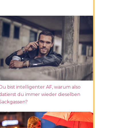
Du bist intelligenter AF, warum also
datierst du immer wieder dieselben
Sackgassen?