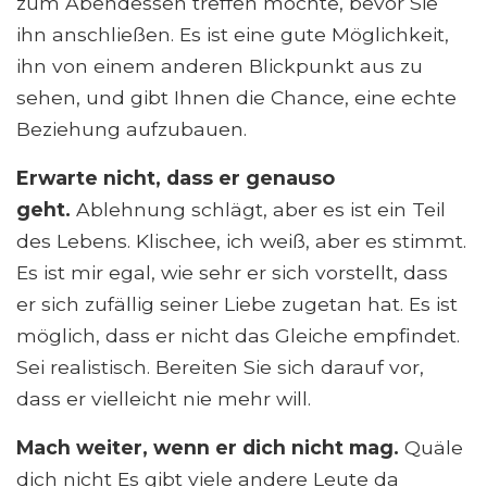
zum Abendessen treffen möchte, bevor Sie
ihn anschließen. Es ist eine gute Möglichkeit,
ihn von einem anderen Blickpunkt aus zu
sehen, und gibt Ihnen die Chance, eine echte
Beziehung aufzubauen.
Erwarte nicht, dass er genauso
geht.
Ablehnung schlägt, aber es ist ein Teil
des Lebens. Klischee, ich weiß, aber es stimmt.
Es ist mir egal, wie sehr er sich vorstellt, dass
er sich zufällig seiner Liebe zugetan hat. Es ist
möglich, dass er nicht das Gleiche empfindet.
Sei realistisch. Bereiten Sie sich darauf vor,
dass er vielleicht nie mehr will.
Mach weiter, wenn er dich nicht mag.
Quäle
dich nicht Es gibt viele andere Leute da