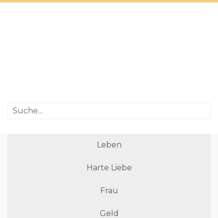
Leben
Harte Liebe
Frau
Geld