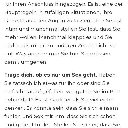
für Ihren Anschluss hingezogen. Es ist eine der
Hauptregeln in zufälligen Situationen, Ihre
Gefühle aus den Augen zu lassen, aber Sex ist
intim und manchmal stellen Sie fest, dass Sie
mehr wollen. Manchmal klappt es und Sie
enden als mehr; zu anderen Zeiten nicht so
gut. Was auch immer Sie tun, Sie müssen
damit umgehen.
Frage dich, ob es nur um Sex geht.
Haben
Sie tatsächlich etwas für ihn oder sind Sie
einfach darauf gefallen, wie gut er Sie im Bett
behandelt? Es ist häufiger als Sie vielleicht
denken. Es könnte sein, dass Sie sich einsam
fühlen und Sex mit ihm, dass Sie sich schön
und geliebt fühlen. Stellen Sie sicher, dass Sie