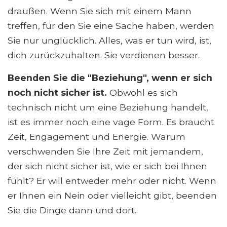
draußen. Wenn Sie sich mit einem Mann
treffen, für den Sie eine Sache haben, werden
Sie nur unglücklich. Alles, was er tun wird, ist,
dich zurückzuhalten. Sie verdienen besser.
Beenden Sie die "Beziehung", wenn er sich
noch nicht sicher ist.
Obwohl es sich
technisch nicht um eine Beziehung handelt,
ist es immer noch eine vage Form. Es braucht
Zeit, Engagement und Energie. Warum
verschwenden Sie Ihre Zeit mit jemandem,
der sich nicht sicher ist, wie er sich bei Ihnen
fühlt? Er will entweder mehr oder nicht. Wenn
er Ihnen ein Nein oder vielleicht gibt, beenden
Sie die Dinge dann und dort.