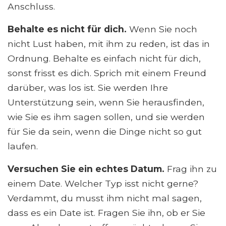
Anschluss.
Behalte es nicht für dich.
Wenn Sie noch
nicht Lust haben, mit ihm zu reden, ist das in
Ordnung. Behalte es einfach nicht für dich,
sonst frisst es dich. Sprich mit einem Freund
darüber, was los ist. Sie werden Ihre
Unterstützung sein, wenn Sie herausfinden,
wie Sie es ihm sagen sollen, und sie werden
für Sie da sein, wenn die Dinge nicht so gut
laufen.
Versuchen Sie ein echtes Datum.
Frag ihn zu
einem Date. Welcher Typ isst nicht gerne?
Verdammt, du musst ihm nicht mal sagen,
dass es ein Date ist. Fragen Sie ihn, ob er Sie