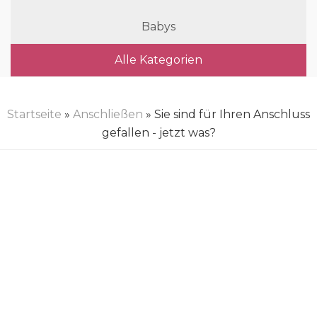
Babys
Alle Kategorien
Startseite
»
Anschließen
» Sie sind für Ihren Anschluss
gefallen - jetzt was?