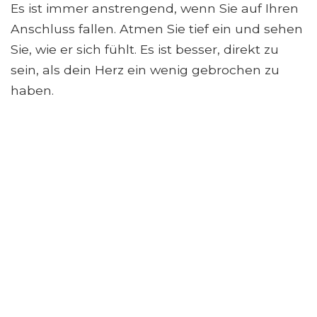
Es ist immer anstrengend, wenn Sie auf Ihren
Anschluss fallen. Atmen Sie tief ein und sehen
Sie, wie er sich fühlt. Es ist besser, direkt zu
sein, als dein Herz ein wenig gebrochen zu
haben.