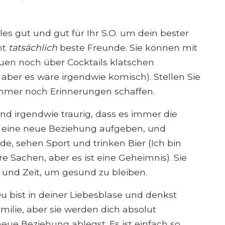
lles gut und gut für Ihr S.O. um dein bester
ht
tatsächlich
beste Freunde. Sie können mit
uen noch über Cocktails klatschen
aber es wäre irgendwie komisch). Stellen Sie
 immer noch Erinnerungen schaffen.
 und irgendwie traurig, dass es immer die
ür eine neue Beziehung aufgeben, und
e, sehen Sport und trinken Bier (Ich bin
 Sachen, aber es ist eine Geheimnis). Sie
und Zeit, um gesund zu bleiben.
u bist in deiner Liebesblase und denkst
ilie, aber sie werden dich absolut
eue Beziehung ablegst. Es ist einfach so