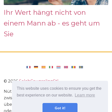
Ihr Wert hängt nicht von
einem Mann ab - es geht um
Sie
©
2026
SelahCounselingStl
This website uses cookies to ensure you get the
Nützliche Tipps zur Verbesserung der Beziehung
best experience on our website.
Learn more
zwischen Mann und Frau. Nützliche Informationen
über die Liebe. Wie man flirtet. Wie Sie Ihre Frau
Got it!
oder Ihren Mann verstehen.