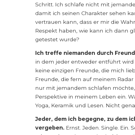
Schritt. Ich schlafe nicht mit jeman
damit ich seinen Charakter sehen ka
vertrauen kann, dass er mir die Wah
Respekt haben, wie kann ich dann gl
getestet wurde?
Ich treffe niemanden durch Freund
in dem jeder entweder entführt wird
keine einzigen Freunde, die mich li
Freunde, die fern auf meinem Radar s
nur mit jemandem schlafen möchte, f
Perspektive in meinem Leben ein. W
Yoga, Keramik und Lesen. Nicht gena
Jeder, dem ich begegne, zu dem ich
vergeben.
Ernst. Jeden. Single. Ein