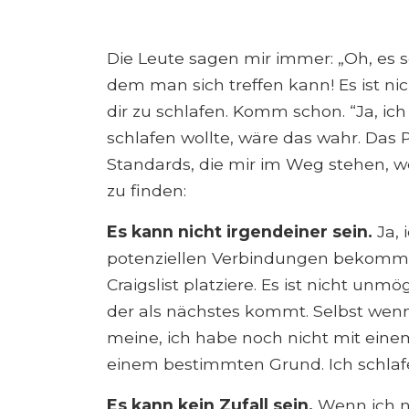
Die Leute sagen mir immer: „Oh, es so
dem man sich treffen kann! Es ist nic
dir zu schlafen. Komm schon. “Ja, i
schlafen wollte, wäre das wahr. Das Pr
Standards, die mir im Weg stehen, 
zu finden:
Es kann nicht irgendeiner sein.
Ja, 
potenziellen Verbindungen bekomme
Craigslist platziere. Es ist nicht unm
der als nächstes kommt. Selbst wenn e
meine, ich habe noch nicht mit eine
einem bestimmten Grund. Ich schlaf
Es kann kein Zufall sein.
Wenn ich ni